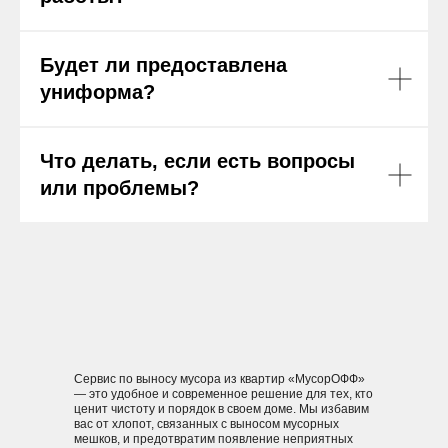
Будет ли предоставлена
униформа?
Марина
Что делать, если есть вопросы
Москва
или проблемы?
27 лет
работает в мусорофф 1 месяц
Я мама в декрете, и благодаря
приложению Мусорофф нашла
способ совмещать заботу о
ребенке с зарабоатком. Изначально
я переживала, что не смогу
работать и уделять достаточно
времени семье, но мусорофф
предложил гибкий график который
Сервис по выносу мусора из квартир «МусорОФФ»
идеально, подошел для меня.
— это удобное и современное решение для тех, кто
ценит чистоту и порядок в своем доме. Мы избавим
Регистрация в приложении была
вас от хлопот, связанных с выносом мусорных
легкой, и я сразу начала принимать
мешков, и предотвратим появление неприятных