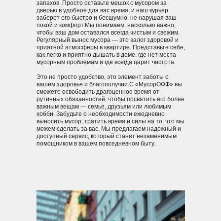
заказы. Я выбираю заказы в
запахов. Просто оставьте мешок с мусором за
удобное для себя время, когда
дверью в удобное для вас время, и наш курьер
ребенок с кем-то из родных. Работа
заберет его быстро и бесшумно, не нарушая ваш
приносит стабильный доход.
покой и комфорт.Мы понимаем, насколько важно,
чтобы ваш дом оставался всегда чистым и свежим.
Регулярный вынос мусора — это залог здоровой и
приятной атмосферы в квартире. Представьте себе,
как легко и приятно дышать в доме, где нет места
мусорным проблемам и где всегда царит чистота.
Это не просто удобство, это элемент заботы о
вашем здоровье и благополучии.С «МусорОФФ» вы
сможете освободить драгоценное время от
рутинных обязанностей, чтобы посвятить его более
важным вещам — семье, друзьям или любимым
хобби. Забудьте о необходимости ежедневно
выносить мусор, тратить время и силы на то, что мы
можем сделать за вас. Мы предлагаем надежный и
доступный сервис, который станет незаменимым
помощником в вашем повседневном быту.