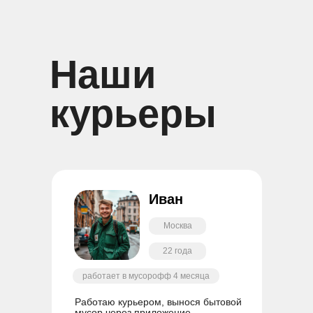
Наши
курьеры
Иван
Москва
22 года
работает в мусорофф 4 месяца
Работаю курьером, вынося бытовой
мусор через приложение